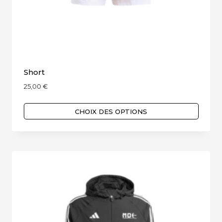
Short
25,00
€
CHOIX DES OPTIONS
Ce
produit
a
plusieurs
variations.
Les
options
peuvent
être