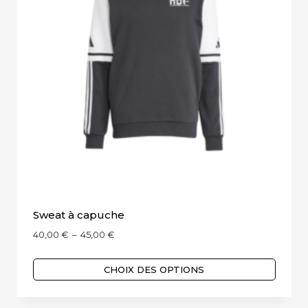
être
choisies
sur
la
page
du
produit
Sweat à capuche
Plage
40,00
€
–
45,00
€
de
prix :
CHOIX DES OPTIONS
40,00 €
Ce
à
produit
45,00 €