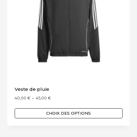
choisies
sur
la
page
du
produit
Veste de pluie
Plage
40,00
€
–
45,00
€
de
prix :
CHOIX DES OPTIONS
40,00 €
Ce
à
produit
45,00 €
a