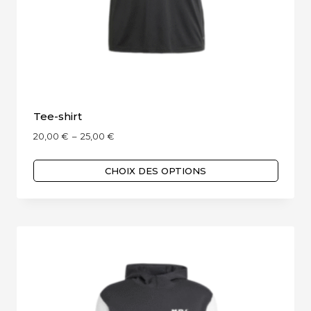
Tee-shirt
Plage
20,00
€
–
25,00
€
de
prix :
CHOIX DES OPTIONS
20,00 €
Ce
à
produit
25,00 €
a
plusieurs
variations.
Les
options
peuvent