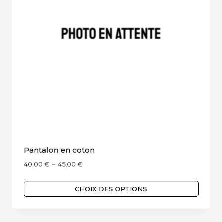
être
choisies
sur
la
page
du
produit
Pantalon en coton
Plage
40,00
€
–
45,00
€
de
prix :
CHOIX DES OPTIONS
40,00 €
Ce
à
produit
45,00 €