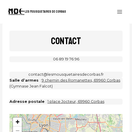
Aller
au
LES MOUSQUETAIRES DE CORBAS
contenu
CONTACT
06 89 19 76 96
contact@lesmousquetairesdecorbas.fr
Salle d’armes
:
9 chemin des Romanettes, 69960 Corbas
(Gymnase Jean Falcot)
Adresse postale
:
1 place Jocteur, 69960 Corbas
+
−