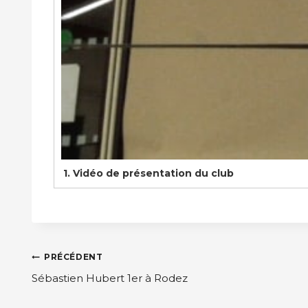
1.
Vidéo de présentation du club
Navigation
PRÉCÉDENT
de
Sébastien Hubert 1er à Rodez
l’article