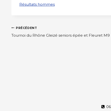
Résultats hommes
Navigation
PRÉCÉDENT
de
Tournoi du Rhône Gleizé seniors épée et Fleuret M9
l’article
06