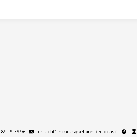
 89 19 76 96
contact@lesmousquetairesdecorbas.fr