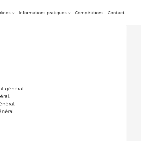
plines
Informations pratiques
Compétitions
Contact
nt général.
éral.
énéral.
énéral.