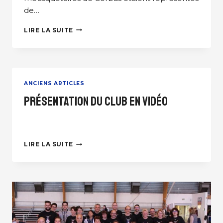
de…
RENCONTRE
LIRE LA SUITE
AMICALE
CORBAS
–
VÉNISSIEUX
2006-
ANCIENS ARTICLES
2007
Présentation du club en vidéo
PRÉSENTATION
LIRE LA SUITE
DU
CLUB
EN
VIDÉO