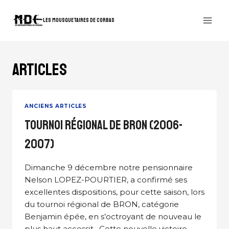
Aller
au
LES MOUSQUETAIRES DE CORBAS
contenu
ARTICLES
ANCIENS ARTICLES
Tournoi régional de Bron (2006-
2007)
Dimanche 9 décembre notre pensionnaire
Nelson LOPEZ-POURTIER, a confirmé ses
excellentes dispositions, pour cette saison, lors
du tournoi régional de BRON, catégorie
Benjamin épée, en s’octroyant de nouveau le
plus haut accessit . Cette nouvelle victoire,