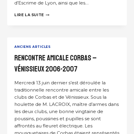
d’Escrime de Lyon, ainsi que les…
TOURNOI
LIRE LA SUITE
POUSSINS
–
BENJAMINS
DE
FLEURET
ANCIENS ARTICLES
À
CORBAS
Rencontre amicale Corbas –
(2006-
2007)
Vénissieux 2006-2007
Mercredi 13 juin dernier s’est déroulée la
traditionnelle rencontre amicale entre les
clubs de Corbas et de Vénissieux. Sous la
houlette de M. LACROIX, maître d’armes dans
les deux clubs, une bonne vingtaine de
poussins, poussines et pupilles se sont
affrontés au fleuret électrique. Les
mousquetaires de Corbas étaient représentés