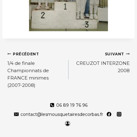
Navigation
PRÉCÉDENT
SUIVANT
de
1/4 de finale
CREUZOT INTERZONE
Championnats de
2008
l’article
FRANCE minimes
(2007-2008)
06 89 19 76 96
contact@lesmousquetairesdecorbas.fr