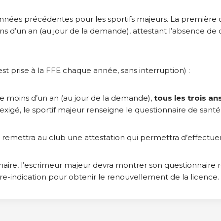
nées précédentes pour les sportifs majeurs. La première dé
s d’un an (au jour de la demande), attestant l’absence de c
est prise à la FFE chaque année, sans interruption) :
de moins d’un an (au jour de la demande),
tous les trois an
 exigé, le sportif majeur renseigne le questionnaire de sant
ur remettra au club une attestation qui permettra d’effectu
naire, l’escrimeur majeur devra montrer son questionnaire
re-indication pour obtenir le renouvellement de la licence.